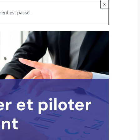
×
ent est passé.
 et piloter
nt